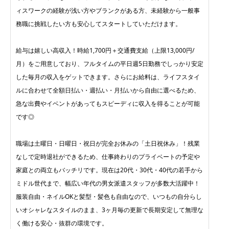
ィスワークの経験が浅い方やブランクがある方、未経験から一般事
務職に挑戦したい方も安心してスタートしていただけます。
給与は嬉しい高収入！時給1,700円＋交通費支給（上限13,000円/
月）をご用意しており、フルタイムの平日週5日勤務でしっかり安定
した毎月の収入をゲットできます。さらにお給料は、ライフスタイ
ルに合わせて全額日払い・週払い・月払いから自由に選べるため、
急な出費やイベントがあってもスピーディに収入を得ることが可能
です◎
職場は土曜日・日曜日・祝日が完全お休みの「土日祝休み」！残業
なしで定時退社ができるため、仕事終わりのプライベートの予定や
家庭との両立もバッチリです。現在は20代・30代・40代の若手から
ミドル世代まで、幅広い年代の男女派遣スタッフが多数大活躍中！
服装自由・ネイルOKと髪型・髪色も自由なので、いつもの自分らし
いオシャレなスタイルのまま、3ヶ月毎の更新で長期安定して無理な
く働ける安心・抜群の環境です。