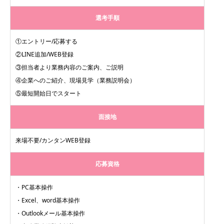
選考手順
①エントリー/応募する
②LINE追加/WEB登録
③担当者より業務内容のご案内、ご説明
④企業へのご紹介、現場見学（業務説明会）
⑤最短開始日でスタート
面接地
来場不要/カンタンWEB登録
応募資格
・PC基本操作
・Excel、word基本操作
・Outlookメール基本操作