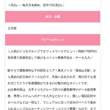
⇒月払い：毎月月末締め、翌月15日支払い
休日・休暇
土日祝
アピールポイント
＼人気のドコモグループでオフィスワークデビュー！時給1700円の
高待遇で長期安定して稼げるコツコツ事務手続き・データ入力／
駅チカで通勤便利な千代田区エリア！東京メトロ「溜池山王駅」か
ら直結の好立地オフィスなので、天候に左右されず、雨の日でも濡
れずにラクラク快適通勤ができるのが魅力的なポイントです。
お仕事内容は、大手ドコモグループ内での書類整理やデータ処理事
務、専用システムへのデータ入力などがメイン。難しい電話応対や
セールスなどは一切なく、マニュアルに沿って自分のペースで進め
られるシンプルなルーティンワーク（コツコツ事務）なので、オフ