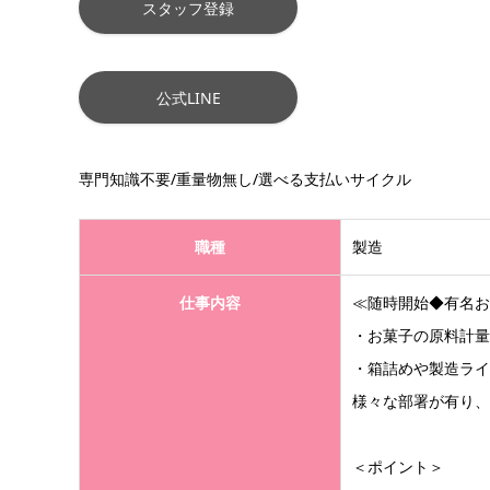
スタッフ登録
公式LINE
専門知識不要/重量物無し/選べる支払いサイクル
職種
製造
仕事内容
≪随時開始◆有名お
・お菓子の原料計量
・箱詰めや製造ライ
様々な部署が有り、
＜ポイント＞