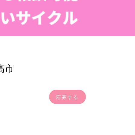
高市
応募する