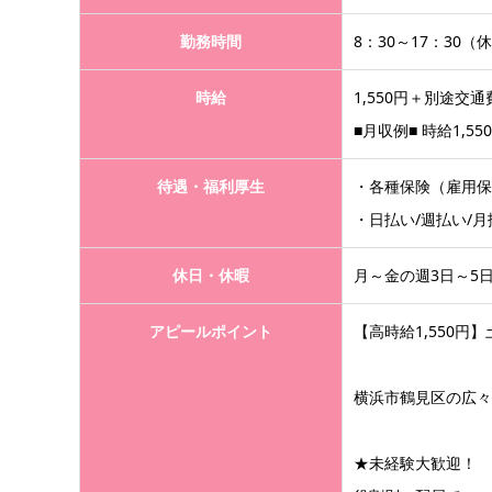
勤務時間
8：30～17：30（
時給
1,550円＋別途交通
■月収例■ 時給1,55
待遇・福利厚生
・各種保険（雇用保
・日払い/週払い/
休日・休暇
月～金の週3日～5
アピールポイント
【高時給1,550
横浜市鶴見区の広々
★未経験大歓迎！