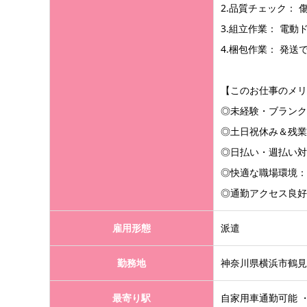
2.品質チェック：
3.組立作業： 電
4.梱包作業： 発
【このお仕事のメリ
◎未経験・ブランク
◎土日祝休み＆残業
◎日払い・週払い対
◎快適な職場環境：
◎通勤アクセス良好
雇用形態
派遣
勤務地
神奈川県横浜市鶴見
最寄り駅
自家用車通勤可能 