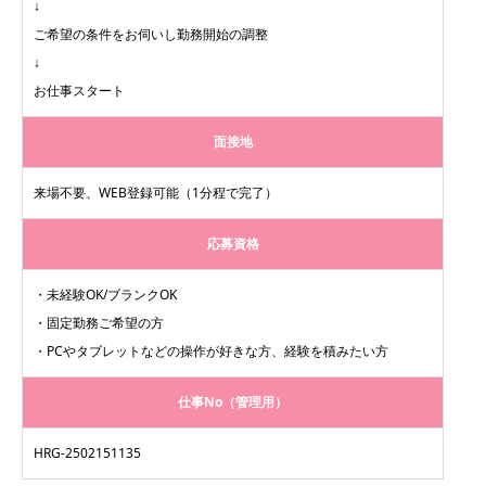
↓
ご希望の条件をお伺いし勤務開始の調整
↓
お仕事スタート
面接地
来場不要、WEB登録可能（1分程で完了）
応募資格
・未経験OK/ブランクOK
・固定勤務ご希望の方
・PCやタブレットなどの操作が好きな方、経験を積みたい方
仕事No（管理用）
HRG-2502151135