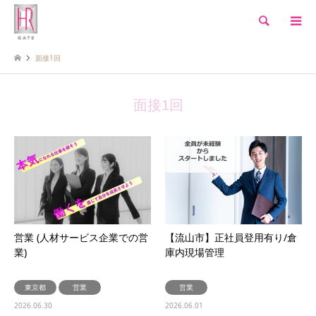
検索
面接1回
面接1回
営業 (人材サービス企業での営
【流山市】正社員登用有り/倉
業)
庫内現場管理
東京都
営業
営業
2026.06.30
2026.06.01